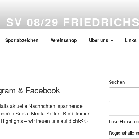
SV 08/29 FRIEDRICHS
Abteilung Leichtathletik
Sportabzeichen
Vereinsshop
Über uns
Links
Suchen
tagram & Facebook
nfalls aktuelle Nachrichten, spannende
 unseren Social-Media-Seiten. Bleib immer
Highlights – wir freuen uns auf dich!📸✨
Luke Hansen so
Regionshallenm