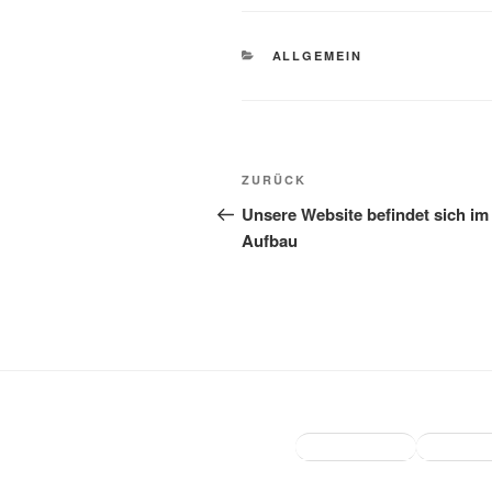
KATEGORIEN
ALLGEMEIN
Beitragsnavigation
Vorheriger
ZURÜCK
Beitrag
Unsere Website befindet sich im
Aufbau
Instagram
Face