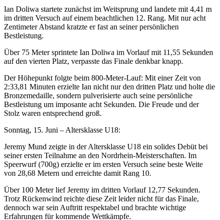
Ian Doliwa startete zunächst im Weitsprung und landete mit 4,41 m
im dritten Versuch auf einem beachtlichen 12. Rang. Mit nur acht
Zentimeter Abstand kratzte er fast an seiner persönlichen
Bestleistung.
Über 75 Meter sprintete Ian Doliwa im Vorlauf mit 11,55 Sekunden
auf den vierten Platz, verpasste das Finale denkbar knapp.
Der Höhepunkt folgte beim 800-Meter-Lauf: Mit einer Zeit von
2:33,81 Minuten erzielte Ian nicht nur den dritten Platz und holte die
Bronzemedaille, sondern pulverisierte auch seine persönliche
Bestleistung um imposante acht Sekunden. Die Freude und der
Stolz waren entsprechend groß.
Sonntag, 15. Juni – Altersklasse U18:
Jeremy Mund zeigte in der Altersklasse U18 ein solides Debüt bei
seiner ersten Teilnahme an den Nordrhein-Meisterschaften. Im
Speerwurf (700g) erzielte er im ersten Versuch seine beste Weite
von 28,68 Metern und erreichte damit Rang 10.
Über 100 Meter lief Jeremy im dritten Vorlauf 12,77 Sekunden.
Trotz Rückenwind reichte diese Zeit leider nicht für das Finale,
dennoch war sein Auftritt respektabel und brachte wichtige
Erfahrungen für kommende Wettkämpfe.