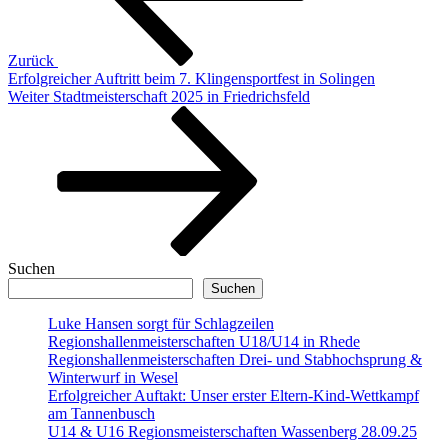
Zurück
Erfolgreicher Auftritt beim 7. Klingensportfest in Solingen
Nächster
Weiter
Stadtmeisterschaft 2025 in Friedrichsfeld
Beitrag
Suchen
Suchen
Luke Hansen sorgt für Schlagzeilen
Regionshallenmeisterschaften U18/U14 in Rhede
Regionshallenmeisterschaften Drei- und Stabhochsprung &
Winterwurf in Wesel
Erfolgreicher Auftakt: Unser erster Eltern-Kind-Wettkampf
am Tannenbusch
U14 & U16 Regionsmeisterschaften Wassenberg 28.09.25