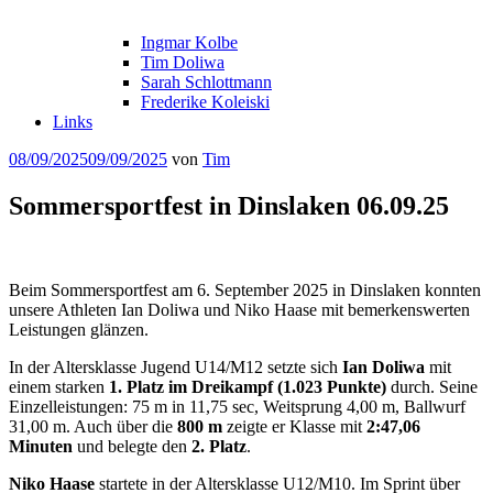
Ingmar Kolbe
Tim Doliwa
Sarah Schlottmann
Frederike Koleiski
Links
Veröffentlicht
08/09/2025
09/09/2025
von
Tim
am
Sommersportfest in Dinslaken 06.09.25
Beim Sommersportfest am 6. September 2025 in Dinslaken konnten
unsere Athleten Ian Doliwa und Niko Haase mit bemerkenswerten
Leistungen glänzen.
In der Altersklasse Jugend U14/M12 setzte sich
Ian Doliwa
mit
einem starken
1. Platz im Dreikampf (1.023 Punkte)
durch. Seine
Einzelleistungen: 75 m in 11,75 sec, Weitsprung 4,00 m, Ballwurf
31,00 m. Auch über die
800 m
zeigte er Klasse mit
2:47,06
Minuten
und belegte den
2. Platz
.
Niko Haase
startete in der Altersklasse U12/M10. Im Sprint über