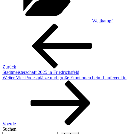
Wettkampf
Beitragsnavigation
Vorheriger
Beitrag
Zurück
Stadtmeisterschaft 2025 in Friedrichsfeld
Nächster
Weiter
Vier Podestplätze und große Emotionen beim Laufevent in
Beitrag
Voerde
Suchen