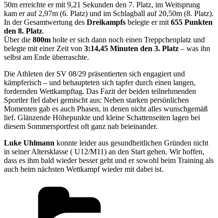
50m erreichte er mit 9,21 Sekunden den 7. Platz, im Weitsprung
kam er auf 2,97m (6. Platz) und im Schlagball auf 20,50m (8. Platz).
In der Gesamtwertung des
Dreikampfs
belegte er mit
655 Punkten
den 8. Platz
.
Über die
800m
holte er sich dann noch einen Treppchenplatz und
belegte mit einer Zeit von
3:14,45 Minuten den 3. Platz
– was ihn
selbst am Ende überraschte.
Die Athleten der SV 08/29 präsentierten sich engagiert und
kämpferisch – und behaupteten sich tapfer durch einen langen,
fordernden Wettkampftag. Das Fazit der beiden teilnehmenden
Sportler fiel dabei gemischt aus: Neben starken persönlichen
Momenten gab es auch Phasen, in denen nicht alles wunschgemäß
lief. Glänzende Höhepunkte und kleine Schattenseiten lagen bei
diesem Sommersportfest oft ganz nah beieinander.
Luke Uhlmann
konnte leider aus gesundheitlichen Gründen nicht
in seiner Altersklasse ( U12/M11) an den Start gehen. Wir hoffen,
dass es ihm bald wieder besser geht und er sowohl beim Training als
auch beim nächsten Wettkampf wieder mit dabei ist.
Kategorien